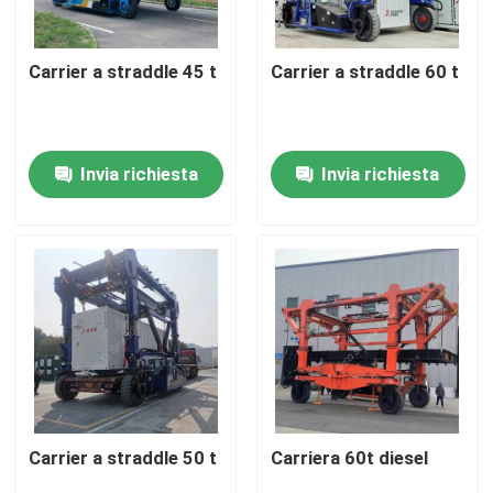
Circa noi
Carrier a straddle 45 t
Carrier a straddle 60 t
Giro della fabbrica
Invia richiesta
Invia richiesta
Controllo di qualità
contattici
Notizie
Richieda una citazione
Carrier a straddle 50 t
Carriera 60t diesel
Il contenitore il carrello a portale