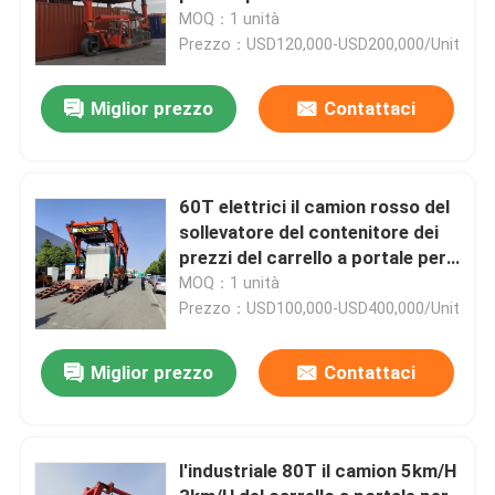
contenitore di 20ft 40ft 45ft
MOQ：1 unità
Prezzo：USD120,000-USD200,000/Unit
Miglior prezzo
Contattaci
60T elettrici il camion rosso del
sollevatore del contenitore dei
prezzi del carrello a portale per il
maneggio del materiale
MOQ：1 unità
Prezzo：USD100,000-USD400,000/Unit
Miglior prezzo
Contattaci
l'industriale 80T il camion 5km/H