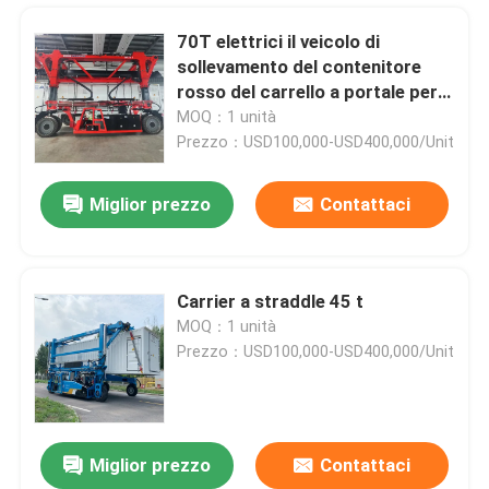
70T elettrici il veicolo di
sollevamento del contenitore
rosso del carrello a portale per
gli oneri gravosi surdimensionati
MOQ：1 unità
Prezzo：USD100,000-USD400,000/Unit
Miglior prezzo
Contattaci
Carrier a straddle 45 t
MOQ：1 unità
Casa
Prezzo：USD100,000-USD400,000/Unit
Prodotti
Miglior prezzo
Contattaci
La gru a cavalletto mobile di sollevamento pesante 60T il calcestruzzo prefabbricato il carrello a portale
Video