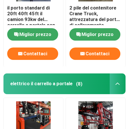
il porto standard di
2 pile del contenitore
20ft 40ft 45ft il
Crane Truck,
camion 93kw del
attrezzatura del porto
carrello a portale con
di sollevamento
Cummins Engine
standard del
Miglior prezzo
Miglior prezzo
contenitore
Contattaci
Contattaci
elettrico il carrello a portale
(8)