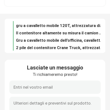
contenitore di 100T 150T 200T che tratta camion Marine Gantry Crane Truck resistente
60T blu la gru del carrello a portale Rimorchio su misura dell'ascensore del contenitore
Circa noi
La potenza della batteria diesel di potere di 80 Ton Mobile Gantry Crane Truck il produttore del carrello a portale
gru a cavalletto mobile 120T, attrezzatura di movimentazione del contenitore di 7km/H 3km/H
Giro della fabbrica
Il contenitore altamente su misura il camion dell'operatore del contenitore dei prezzi 40OT del carrello a portale
Gru a cavalletto mobile dell'officina, cavalletto Crane Manufacturers del contenitore
Controllo di qualità
2 pile del contenitore Crane Truck, attrezzatura del porto di sollevamento standard del contenitore
il contenitore 80T cavalca la gru, il cavalletto mobile Crane Truck con potenza della batteria diesel di potere
contattici
Il contenitore di SPEO 35T il camion del carrello a portale con lo spalmatore automatico
Lasciate un messaggio
Idraulico il cavalletto Crane With Battery Power del camion del carrello a portale
Ti richiameremo presto!
Notizie
l'industriale 5km/H il contenitore di carico del camion 80T del carrello a portale Crane With Diesel Power
Veicolo di sollevamento del contenitore di SPEO, contenitore arancio Crane Truck For Steel Factories del porto
l'industriale 40T il camion 7km/H 3km/H del carrello a portale con telecomando
Richieda una citazione
l'industriale di trasporto 60T il sistema del carrello a portale per i carichi surdimensionati
prodotti surdimensionati di Crane Shipping Container For Lifting del cavalletto mobile 40T
Il contenitore il carrello a portale