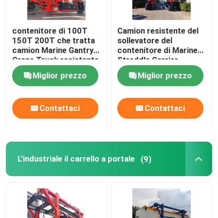
contenitore di 100T
Camion resistente del
150T 200T che tratta
sollevatore del
camion Marine Gantry
contenitore di Marine
Crane Truck resistente
Straddle Carrier
Manufacturer
Miglior prezzo
Miglior prezzo
Customized
Contattaci
Contattaci
L'industriale il carrello a portale
(9)