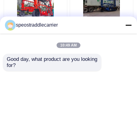
l'industriale 40T il
L'industriale su misura
speostraddlecarrier
camion 7km/H 3km/H
la gru 7km/h del
del carrello a portale
carrello a portale per le
con telecomando
fabbriche basse della
10:49 AM
entrata
Miglior prezzo
Miglior prezzo
Good day, what product are you looking 
for?
Contattaci
Contattaci
Osservi più
Casa
Circa noi
Contattaci
Desktop Site
Mappa del sito
Norme sulla privacy