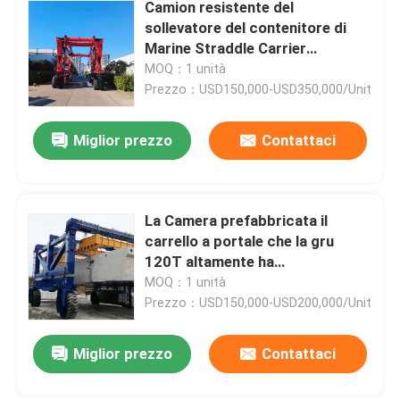
Camion resistente del
sollevatore del contenitore di
Marine Straddle Carrier
Manufacturer Customized
MOQ：1 unità
Prezzo：USD150,000-USD350,000/Unit
Miglior prezzo
Contattaci
La Camera prefabbricata il
carrello a portale che la gru
120T altamente ha
personalizzato la gru del
MOQ：1 unità
contenitore del carrello a
Prezzo：USD150,000-USD200,000/Unit
portale
Miglior prezzo
Contattaci