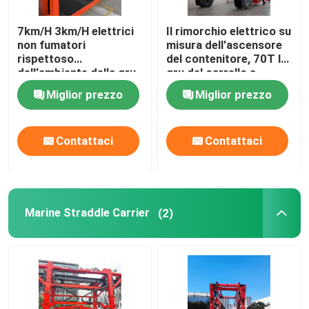
7km/H 3km/H elettrici
Il rimorchio elettrico su
non fumatori
misura dell'ascensore
rispettoso
del contenitore, 70T la
dell'ambiente della gru
gru del carrello a
50T del carrello a
portale
Miglior prezzo
Miglior prezzo
portale
Contattaci
Contattaci
Marine Straddle Carrier
(2)