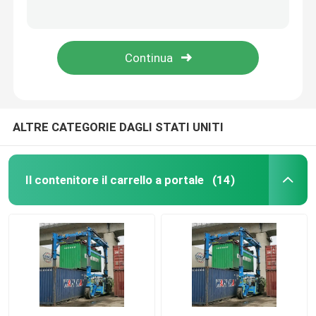
80T elettrici il camion 7km/h 3km/h del carrello a portale per il trattamento degli oneri gravosi
Elettrici mobili la batteria del fosfato del ferro del litio di With 164kwh del produttore del carrello a portale
Il porto il carrello a portale
2 pile del contenitore il camion 35 Ton With del carrello a portale 20' 40' spalmatore automatico
Il contenitore blu il caricamento del camion del carrello a portale per l'iarda della fabbrica
elettrico il carrello a portale
Marine Straddle Carrier
ALTRE CATEGORIE DAGLI STATI UNITI
L'industriale il carrello a portale
Il contenitore il carrello a portale
(14)
La gru del carrello a portale
Cavalchi il sollevatore del contenitore
Il camion del carrello a portale