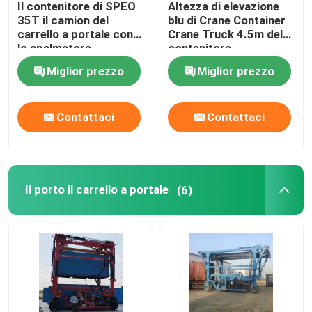
Il contenitore di SPEO
Altezza di elevazione
35T il camion del
blu di Crane Container
Gru a cavalletto mobile
carrello a portale con
Crane Truck 4.5m del
lo spalmatore
contenitore
automatico
Miglior prezzo
Miglior prezzo
il carrello a portale
Contattaci
Contattaci
Il porto il carrello a portale
(6)